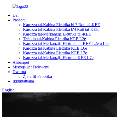
Dar
Prodotti
Karozza tal-Kabina Elettrika bi 3 Roti tal-KEE
Karozza tal-Kabina Elettrika b'4 Roti tal-KEE
Karozza tal-Merkanzija Elettrika tal-KEE
Triċiklu tal-Kabina Elettrika KEE L2e
Karozza tal-Merkanzija Elettrika tal-KEE L2e u L6e
Karozza tal-Kabina Elettrika KEE L6e
Karozza tal-Kabina Elettrika KEE L7e
Karozza tal-Merkanzija Elettrika KEE L7e
Aħbarijiet
Mistoqsijiet Frekwenti
Dwarna
Żjara fil-Fabbrika
Ikkuntattjana
English