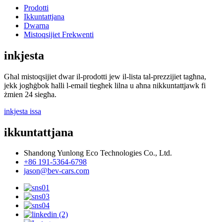
Prodotti
Ikkuntattjana
Dwarna
Mistoqsijiet Frekwenti
inkjesta
Għal mistoqsijiet dwar il-prodotti jew il-lista tal-prezzijiet tagħna,
jekk jogħġbok ħalli l-email tiegħek lilna u aħna nikkuntattjawk fi
żmien 24 siegħa.
inkjesta issa
ikkuntattjana
Shandong Yunlong Eco Technologies Co., Ltd.
+86 191-5364-6798
jason@bev-cars.com