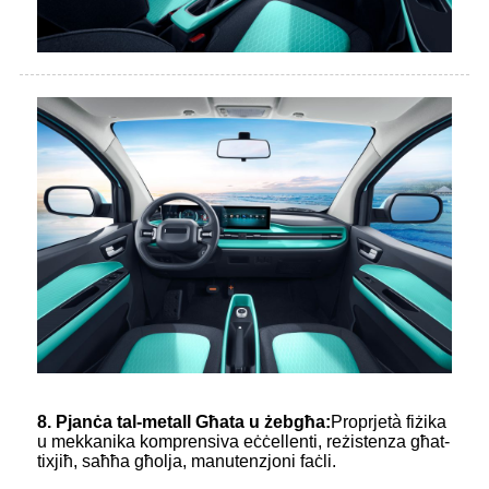
8. Pjanċa tal-metall Għata u żebgħa:
Proprjetà fiżika
u mekkanika komprensiva eċċellenti, reżistenza għat-
tixjiħ, saħħa għolja, manutenzjoni faċli.