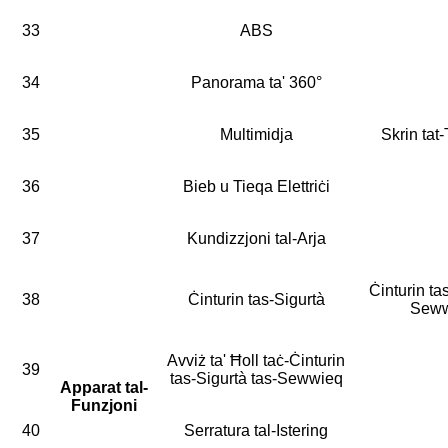
33
ABS
34
Panorama ta' 360°
35
Multimidja
Skrin tat-
36
Bieb u Tieqa Elettriċi
37
Kundizzjoni tal-Arja
Ċinturin ta
38
Ċinturin tas-Sigurtà
Seww
Avviż ta' Ħoll taċ-Ċinturin
39
tas-Sigurtà tas-Sewwieq
Apparat tal-
Funzjoni
40
Serratura tal-Istering