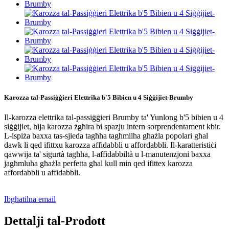
Karozza tal-Passiġġieri Elettrika b'5 Bibien u 4 Siġġijiet-Brumby
Il-karozza elettrika tal-passiġġieri Brumby ta' Yunlong b'5 bibien u 4
siġġijiet, hija karozza żgħira bi spazju intern sorprendentament kbir.
L-ispiża baxxa tas-sjieda tagħha tagħmilha għażla popolari għal
dawk li qed ifittxu karozza affidabbli u affordabbli. Il-karatteristiċi
qawwija ta' sigurtà tagħha, l-affidabbiltà u l-manutenzjoni baxxa
jagħmluha għażla perfetta għal kull min qed ifittex karozza
affordabbli u affidabbli.
Ibgħatilna email
Dettalji tal-Prodott