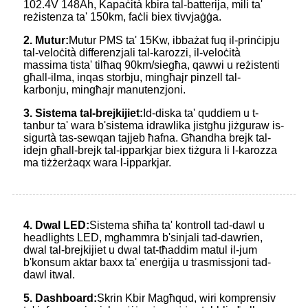
102.4V 148Ah, Kapaċità kbira tal-batterija, mili ta'
reżistenza ta' 150km, faċli biex tivvjaġġa.
2
.
Mutur:
Mutur PMS ta' 15Kw, ibbażat fuq il-prinċipju
tal-veloċità differenzjali tal-karozzi, il-veloċità
massima tista' tilħaq 90km/siegħa, qawwi u reżistenti
għall-ilma, inqas storbju, mingħajr pinzell tal-
karbonju, mingħajr manutenzjoni.
3
.
Sistema tal-brejkijiet:
Id-diska ta' quddiem u t-
tanbur ta' wara b'sistema idrawlika jistgħu jiżguraw is-
sigurtà tas-sewqan tajjeb ħafna. Għandha brejk tal-
idejn għall-brejk tal-ipparkjar biex tiżgura li l-karozza
ma tiżżerżaqx wara l-ipparkjar.
4
.
Dwal LED:
Sistema sħiħa ta' kontroll tad-dawl u
headlights LED, mgħammra b'sinjali tad-dawrien,
dwal tal-brejkijiet u dwal tat-tħaddim matul il-jum
b'konsum aktar baxx ta' enerġija u trasmissjoni tad-
dawl itwal.
5
.
Dashboard:
Skrin Kbir Magħqud, wiri komprensiv