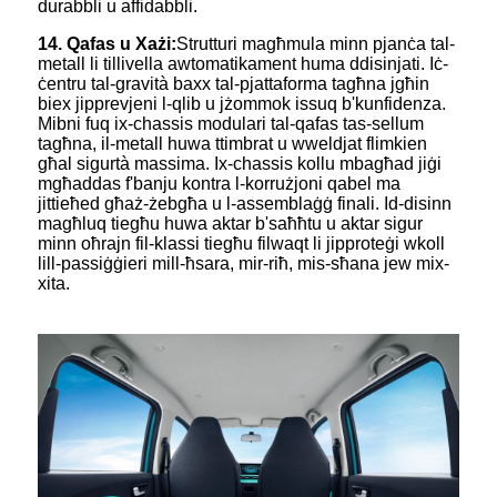
durabbli u affidabbli.
1
4.
Qafas u Xażi:
Strutturi magħmula minn pjanċa tal-
metall li tillivella awtomatikament huma ddisinjati. Iċ-
ċentru tal-gravità baxx tal-pjattaforma tagħna jgħin
biex jipprevjeni l-qlib u jżommok issuq b'kunfidenza.
Mibni fuq ix-chassis modulari tal-qafas tas-sellum
tagħna, il-metall huwa ttimbrat u wweldjat flimkien
għal sigurtà massima. Ix-chassis kollu mbagħad jiġi
mgħaddas f'banju kontra l-korrużjoni qabel ma
jittieħed għaż-żebgħa u l-assemblaġġ finali. Id-disinn
magħluq tiegħu huwa aktar b'saħħtu u aktar sigur
minn oħrajn fil-klassi tiegħu filwaqt li jipproteġi wkoll
lill-passiġġieri mill-ħsara, mir-riħ, mis-sħana jew mix-
xita.