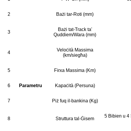
2
Bażi tar-Roti (mm)
Bażi tat-Track ta'
3
Quddiem/Wara (mm)
Veloċità Massima
4
(km/siegħa)
5
Firxa Massima (Km)
6
Parametru
Kapaċità (Persuna)
7
Piż fuq il-bankina (Kg)
5 Bibien u 4 
8
Struttura tal-Ġisem