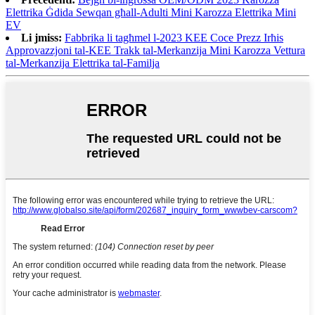
Elettrika Ġdida Sewqan għall-Adulti Mini Karozza Elettrika Mini
EV
Li jmiss:
Fabbrika li tagħmel l-2023 KEE Coce Prezz Irħis
Approvazzjoni tal-KEE Trakk tal-Merkanzija Mini Karozza Vettura
tal-Merkanzija Elettrika tal-Familja