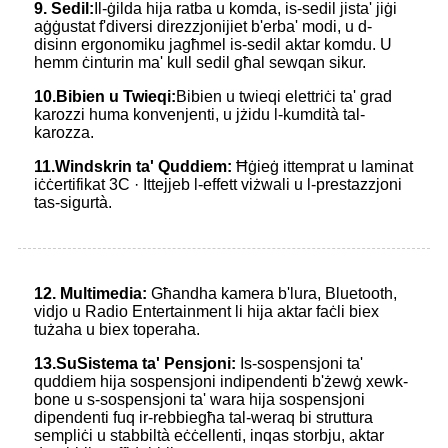
9.
Sedil:
Il-ġilda hija ratba u komda, is-sedil jista' jiġi
aġġustat f'diversi direzzjonijiet b'erba' modi, u d-
disinn ergonomiku jagħmel is-sedil aktar komdu. U
hemm ċinturin ma' kull sedil għal sewqan sikur.
1
0.
Bibien u Twieqi:
Bibien u twieqi elettriċi ta' grad
karozzi huma konvenjenti, u jżidu l-kumdità tal-
karozza.
1
1.
Windskrin ta' Quddiem:
Ħġieġ ittemprat u laminat
iċċertifikat 3C · Ittejjeb l-effett viżwali u l-prestazzjoni
tas-sigurtà.
1
2.
Multimedia:
Għandha kamera b'lura, Bluetooth,
vidjo u Radio Entertainment li hija aktar faċli biex
tużaha u biex toperaha.
13.
Su
Sistema ta' Pensjoni:
Is-sospensjoni ta'
quddiem hija sospensjoni indipendenti b'żewġ xewk-
bone u s-sospensjoni ta' wara hija sospensjoni
dipendenti fuq ir-rebbiegħa tal-weraq bi struttura
sempliċi u stabbiltà eċċellenti, inqas storbju, aktar