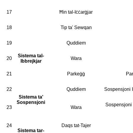
17
Ħin tal-Iċċarġjar
18
Tip ta' Sewqan
19
Quddiem
Sistema tal-
20
Wara
Ibbrejkjar
21
Parkeġġ
Par
22
Quddiem
Sospensjoni 
Sistema ta'
Sospensjoni
Sospensjoni m
23
Wara
24
Daqs tat-Tajer
Sistema tar-