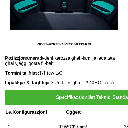
Speċifikazzjonijiet Tekniċi tal-Prodotti
Pożizzjonament:
It-tieni karozza għall-familja, adattata
għal vjaġġi qosra fil-belt.
Termini ta' ħlas:
T/T jew L/C
Ippakkjar
&
Tagħbija:
3 Unitajiet għal 1 * 40HC, RoRo
Speċifikazzjonijiet Tekniċi Stand
Le.
Konfigurazzjoni
Oġġett
1
T*W*Għ (mm)
3