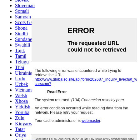
Slovenian
Somali
Samoan
Scots Gaelic
Shona
Sindhi
Sundanese
Swahili
Tajik
Tamil
Telugu
Thai
Ukrainian
Urdu
Uzbek
Vietnamese
Welsh
Xhosa
Yiddish
Yoruba
Zulu
Kinyarwanda
Tatar
Oriya