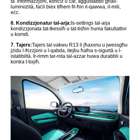
ta' informazzjoni, konċiż u ċar, aġġustabbli għall-
luminożità, faċli biex tifhem fil-ħin il-qawwa, il-mili,
eċċ.
6. Kondizzjonatur tal-arja:
Is-settings tal-arja
kondizzjonata tat-tkessiħ u tat-tisħin huma fakultattivi
u komdi.
7.
Tajers:
Tajers tal-vakwu R13 li jħaxxnu u jwessgħu
jżidu l-frizzjoni u l-qabda, itejbu ħafna s-sigurtà u l-
istabbiltà. Ir-rimm tar-rota tal-azzar huwa durabbli u
kontra t-tixjiħ.