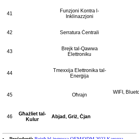
Funzjoni Kontra l-
41
Inklinazzjoni
42
Serratura Ċentrali
Brejk tal-Qawwa
43
Elettroniku
Tmexxija Elettronika tal-
44
Enerġija
WIFI, Blueto
45
Oħrajn
Għażliet tal-
46
Abjad, Griż, Ċjan
Kulur
Preċedenti:
Bejgħ bl-ingrossa OEM/ODM 2023 Karozza