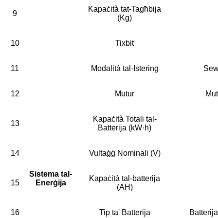
Kapaċità tat-Tagħbija
9
(Kg)
10
Tixbit
11
Modalità tal-Istering
Sew
12
Mutur
Mut
Kapaċità Totali tal-
13
Batterija (kW·h)
14
Vultaġġ Nominali (V)
Sistema tal-
Kapaċità tal-batterija
15
Enerġija
(AH)
16
Tip ta' Batterija
Batterija