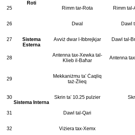
Roti
25
Rimm tar-Rota
Rimm tal-
26
Dwal
Dawl t
27
Sistema
Avviż dwar l-Ibbrejkjar
Dawl tal-Br
Esterna
Antenna tax-Xewka tal-
28
Antenna tax
Klieb il-Baħar
Mekkaniżmu ta' Ċaqliq
29
taż-Żlieq
30
Skrin ta' 10.25 pulzier
Skr
Sistema Interna
31
Dawl tal-Qari
32
Viżiera tax-Xemx