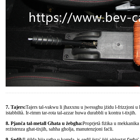
7. Tajers:
Tajers tal-vakwu li jħaxxnu u jwessgħu jżidu l-frizzjoni u l
istabbiltà. Ir-rimm tar-rota tal-azzar huwa durabbli u kontra t-tixjiħ.
8. Pjanċa tal-metall Għata u żebgħa:
Proprjetà fiżika u mekkanika
reżistenza għat-tixjiħ, saħħa għolja, manutenzjoni faċli.
9. Sedil:
Il-ġilda hija ratba u komda, is-sedil jista' jiġi aġġustat f'erba