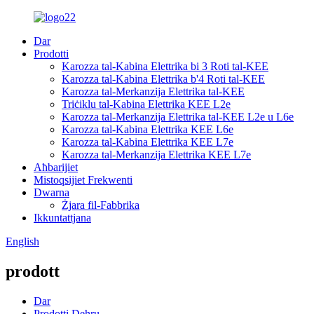
Dar
Prodotti
Karozza tal-Kabina Elettrika bi 3 Roti tal-KEE
Karozza tal-Kabina Elettrika b'4 Roti tal-KEE
Karozza tal-Merkanzija Elettrika tal-KEE
Triċiklu tal-Kabina Elettrika KEE L2e
Karozza tal-Merkanzija Elettrika tal-KEE L2e u L6e
Karozza tal-Kabina Elettrika KEE L6e
Karozza tal-Kabina Elettrika KEE L7e
Karozza tal-Merkanzija Elettrika KEE L7e
Aħbarijiet
Mistoqsijiet Frekwenti
Dwarna
Żjara fil-Fabbrika
Ikkuntattjana
English
prodott
Dar
Prodotti Dehru