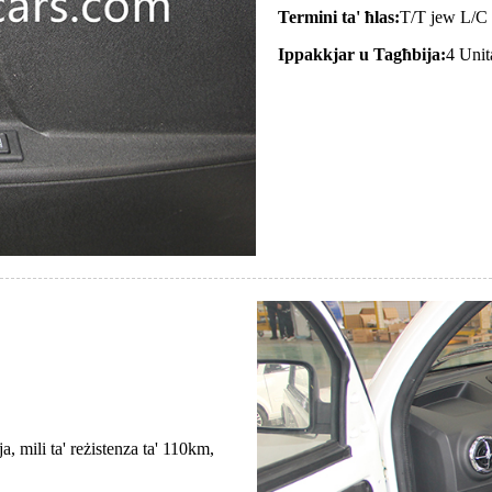
Termini ta' ħlas:
T/T jew L/C
Ippakkjar u Tagħbija:
4 Unit
a, mili ta' reżistenza ta' 110km,