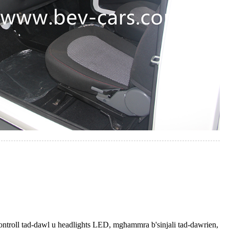
kontroll tad-dawl u headlights LED, mgħammra b'sinjali tad-dawrien,