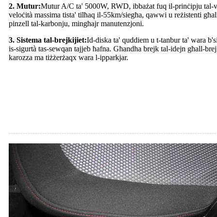
2. Mutur:
Mutur A/C ta' 5000W, RWD, ibbażat fuq il-prinċipju tal-velo
veloċità massima tista' tilħaq il-55km/siegħa, qawwi u reżistenti għal
pinzell tal-karbonju, mingħajr manutenzjoni.
3. Sistema tal-brejkijiet:
Id-diska ta' quddiem u t-tanbur ta' wara b'
is-sigurtà tas-sewqan tajjeb ħafna. Għandha brejk tal-idejn għall-brejk 
karozza ma tiżżerżaqx wara l-ipparkjar.