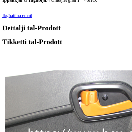
Ippakkjar u Tagħbija:
4 Unitajiet għal 1 * 40HQ.
Ibgħatilna email
Dettalji tal-Prodott
Tikketti tal-Prodott