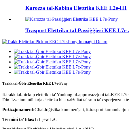
Karozza tal-Kabina Elettrika KEE L2e-H1
Trasport Elettriku tal-Passiġġieri KEE L7e .
Trakk tal-Ġbir Elettriku KEE L7e-Pony
It-trakk tal-pickup elettriku ta' Yunlong bl-approvazzjoni tal-KEE L7e h
Din il-vettura utilitarja elettrika hija r-riżultat ta' snin ta' esperjenza u t
Pożizzjonament:
Għal-loġistika kummerċjali, it-trasport komunitarju u 
Termini ta' ħlas:
T/T jew L/C