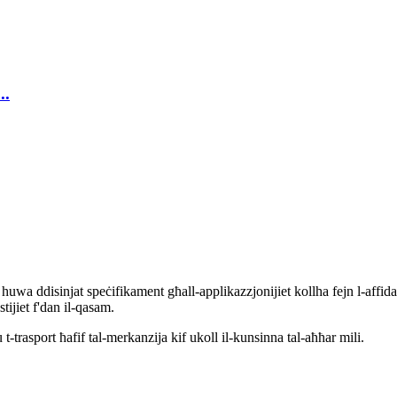
..
uwa ddisinjat speċifikament għall-applikazzjonijiet kollha fejn l-affidab
estijiet f'dan il-qasam.
t-trasport ħafif tal-merkanzija kif ukoll il-kunsinna tal-aħħar mili.