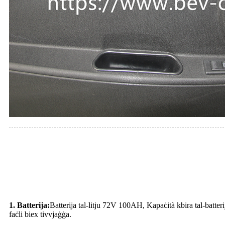
1. Batterija:
Batterija tal-litju 72V 100AH, Kapaċità kbira tal-batterij
faċli biex tivvjaġġa.