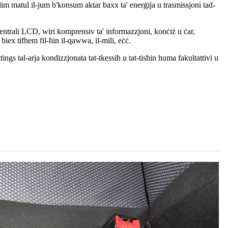
ddim matul il-jum b'konsum aktar baxx ta' enerġija u trasmissjoni tad-
 ċentrali LCD, wiri komprensiv ta' informazzjoni, konċiż u ċar,
 biex tifhem fil-ħin il-qawwa, il-mili, eċċ.
ttings tal-arja kondizzjonata tat-tkessiħ u tat-tisħin huma fakultattivi u