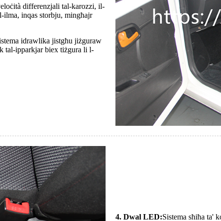
ċità differenzjali tal-karozzi, il-
l-ilma, inqas storbju, mingħajr
sistema idrawlika jistgħu jiżguraw
tal-ipparkjar biex tiżgura li l-
4. Dwal LED:
Sistema sħiħa ta' 