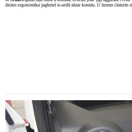
disinn ergonomiku jagħmel is-sedil aktar komdu. U hemm ċinturin ma