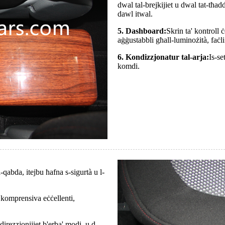
dwal tal-brejkijiet u dwal tat-tħa
dawl itwal.
5. Dashboard:
Skrin ta' kontroll
aġġustabbli għall-luminożità, faċli
6. Kondizzjonatur tal-arja:
Is-se
komdi.
-qabda, itejbu ħafna s-sigurtà u l-
 komprensiva eċċellenti,
' direzzjonijiet b'erba' modi, u d-